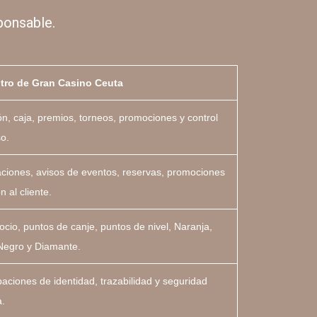
ponsable.
tro de Gran Casino Ceuta
n, caja, premios, torneos, promociones y control
o.
ciones, avisos de eventos, reservas, promociones
n al cliente.
socio, puntos de canje, puntos de nivel, Naranja,
 Negro y Diamante.
ciones de identidad, trazabilidad y seguridad
a.