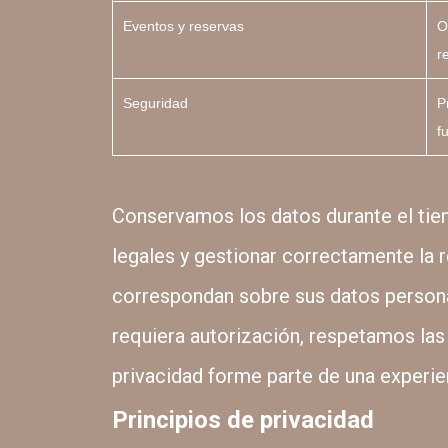
Eventos y reservas
O
r
Seguridad
P
f
Conservamos los datos durante el tiem
legales y gestionar correctamente la r
correspondan sobre sus datos persona
requiera autorización, respetamos las 
privacidad forme parte de una experien
Principios de privacidad