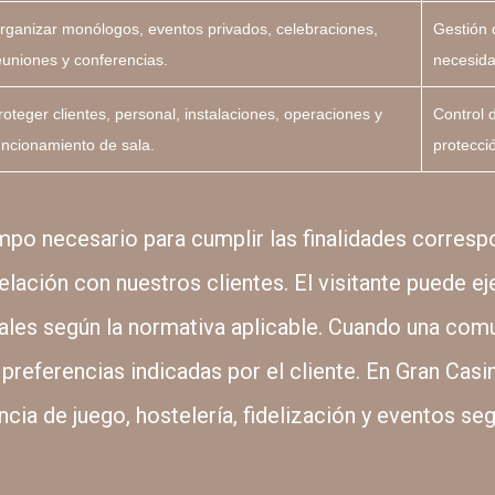
rganizar monólogos, eventos privados, celebraciones,
Gestión 
euniones y conferencias.
necesida
roteger clientes, personal, instalaciones, operaciones y
Control 
uncionamiento de sala.
protecci
po necesario para cumplir las finalidades corresp
elación con nuestros clientes. El visitante puede e
les según la normativa aplicable. Cuando una com
preferencias indicadas por el cliente. En Gran Cas
cia de juego, hostelería, fidelización y eventos se