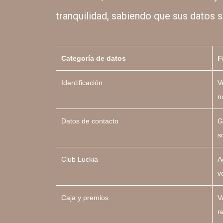
tranquilidad, sabiendo que sus datos 
Categoría de datos
F
Identificación
V
n
Datos de contacto
G
s
Club Luckia
A
v
Caja y premios
V
r