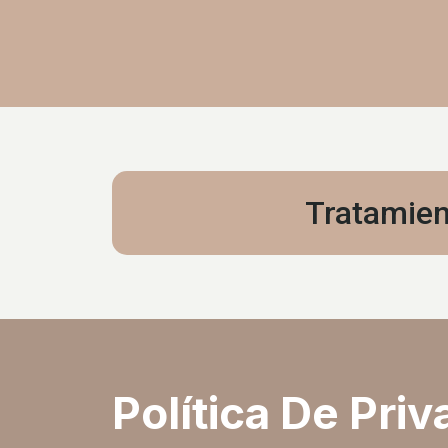
Tratamien
Política De Pri