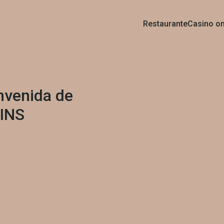
Restaurante
Casino on
nvenida de
PINS