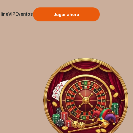
line
VIP
Eventos
Jugar ahora